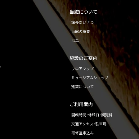
当館について
館長あいさつ
当館の概要
沿革
施設のご案内
始
フロアマップ
ミュージアムショップ
建築について
ご利用案内
開館時間・休館日・観覧料
交通アクセス・駐車場
研修室申込み