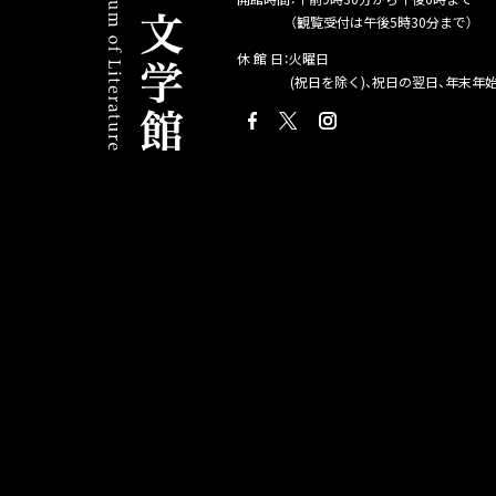
（観覧受付は午後5時30分まで）
休 館 日：火曜日
(祝日を除く)、祝日の翌日、年末年