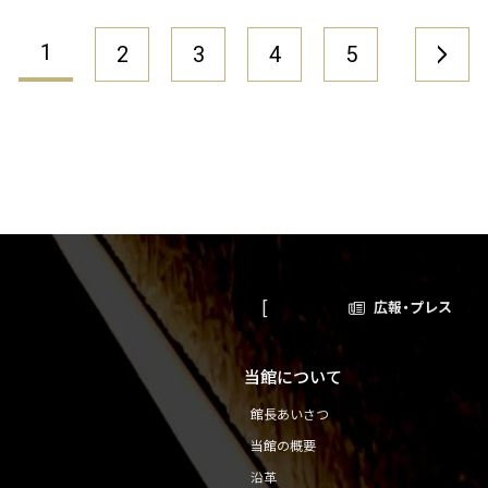
1
2
3
4
5
»
広報・プレス
当館について
館長あいさつ
当館の概要
沿革