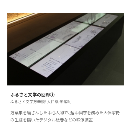
ふるさと文学の回廊①
ふるさと文学万華鏡「大伴家持物語」
万葉集を編さんした中心人物で、越中国守を務めた大伴家持
の生涯を描いたデジタル絵巻などの映像装置